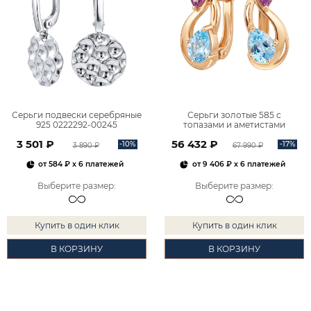
Серьги подвески серебряные
Серьги золотые 585 с
925 0222292-00245
топазами и аметистами
2101828М00900
3 501 ₽
56 432 ₽
-10%
-17%
3 890 ₽
67 990 ₽
от
584 ₽
x 6 платежей
от
9 406 ₽
x 6 платежей
Выберите размер
:
Выберите размер
:
Купить в один клик
Купить в один клик
В КОРЗИНУ
В КОРЗИНУ