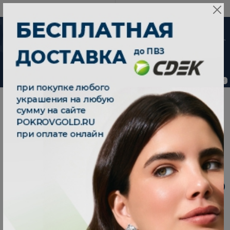
8 800 333 79 25
08:00-21:00 (МСК)
-30%
от 15 дней с
момента оплаты
0
0
|
|
Главная
Каталог
Кольца
|
Кольцо золотое 585 с фианитами 0101681-00770
КОЛЬЦО ЗОЛОТОЕ 585 С ФИАНИТАМИ 0101681-
00770
В наличии