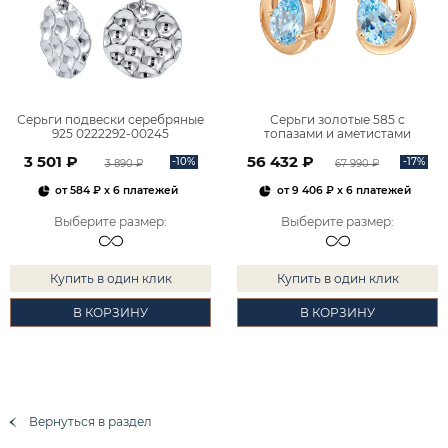
Серьги подвески серебряные
Серьги золотые 585 с
925 0222292-00245
топазами и аметистами
2101828М00900
3 501 ₽
56 432 ₽
-10%
-17%
3 890 ₽
67 990 ₽
от
584 ₽
x 6 платежей
от
9 406 ₽
x 6 платежей
Выберите размер
:
Выберите размер
:
Купить в один клик
Купить в один клик
В КОРЗИНУ
В КОРЗИНУ
Вернуться в раздел