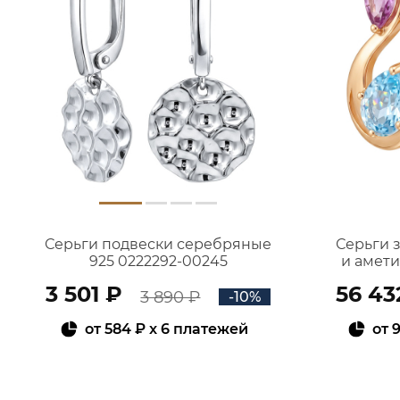
Серьги подвески серебряные
Серьги 
925 0222292-00245
и амет
3 501 ₽
56 43
3 890 ₽
-10%
от
584 ₽
x 6 платежей
от
9
В КОРЗИНУ