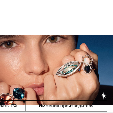
латы РФ
Имменик производителя