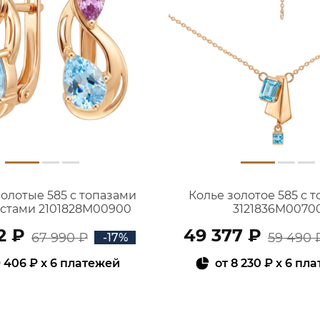
золотые 585 с топазами
Колье золотое 585 с 
истами 2101828М00900
3121836М0070
2 ₽
49 377 ₽
67 990 ₽
59 490 
-17%
 406 ₽
x 6 платежей
от
8 230 ₽
x 6 пл
В КОРЗИНУ
В КОРЗИНУ