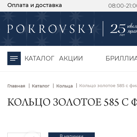
Оплата и доставка
08:00-21:
-30%
от 15 дней с
момента оплаты
КАТАЛОГ
АКЦИИ
БРИЛЛИ
|
|
|
Кольцо золотое 585 с фи
Главная
Каталог
Кольца
КОЛЬЦО ЗОЛОТОЕ 585 С 
В наличии