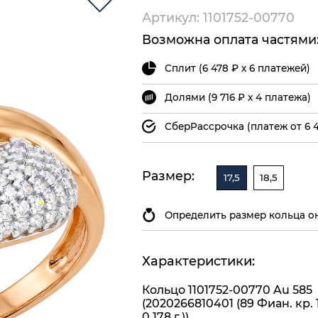
Артикул: 1101752-00770
Возможна оплата частями
Сплит (6 478 ₽ х 6 платежей)
Долями (9 716 ₽ х 4 платежа)
СберРассрочка (платеж от 6 4
Размер:
17,5
18,5
Определить размер кольца о
Характеристики:
Кольцо 1101752-00770 Au 585
(2020266810401 (89 Фиан. кр. 
0,178 г.))