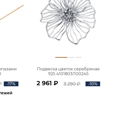
топазами
Подвеска цветок серебряная
0
925 4101803Л00245
2 961 ₽
₽
3 290 ₽
-17%
-10%
атежей
В КОРЗИНУ