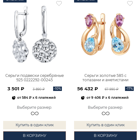
Серьги подвески серебряные
Серьги золотые 585 с
925 0222292-00245
топазами и аметистами
2101828М00900
3 501 ₽
56 432 ₽
-10%
-17%
3 890 ₽
67 990 ₽
от
584 ₽
x 6 платежей
от
9 406 ₽
x 6 платежей
Выберите размер
:
Выберите размер
:
Купить в один клик
Купить в один клик
В КОРЗИНУ
В КОРЗИНУ