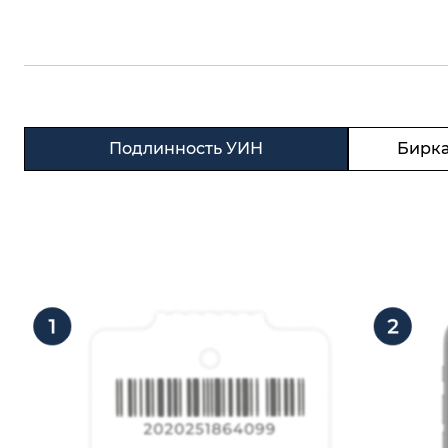
Подлинность УИН
Бирка