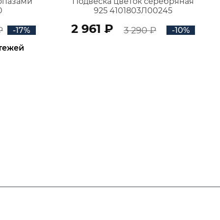
топазами
Подвеска цветок серебряная
0
925 4101803Л00245
2 961 ₽
₽
3 290 ₽
-17%
-10%
атежей
В КОРЗИНУ