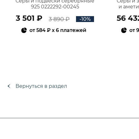
Серьги подвески серебряные
Серьги 
925 0222292-00245
и амет
3 501 ₽
56 43
3 890 ₽
-10%
от
584 ₽
x 6 платежей
от
9
В КОРЗИНУ
Вернуться в раздел