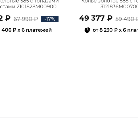
золотые 585 с топазами
Колье золотое 585 с 
истами 2101828М00900
3121836М0070
2 ₽
49 377 ₽
67 990 ₽
59 490 
-17%
 406 ₽
x 6 платежей
от
8 230 ₽
x 6 пл
В КОРЗИНУ
В КОРЗИНУ