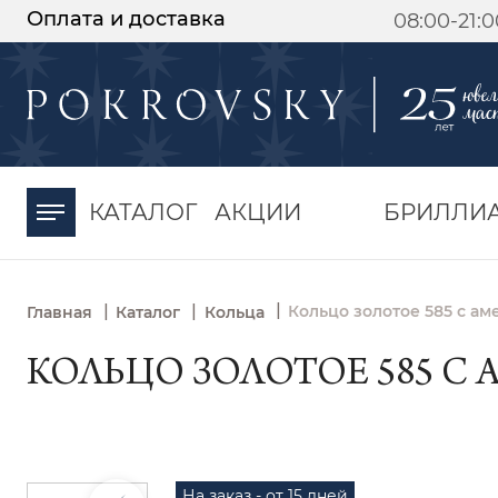
Оплата и доставка
08:00-21:
-30%
от 15 дней с
момента оплаты
КАТАЛОГ
АКЦИИ
БРИЛЛИ
|
|
|
Кольцо золотое 585 с ам
Главная
Каталог
Кольца
КОЛЬЦО ЗОЛОТОЕ 585 С А
На заказ - от 15 дней