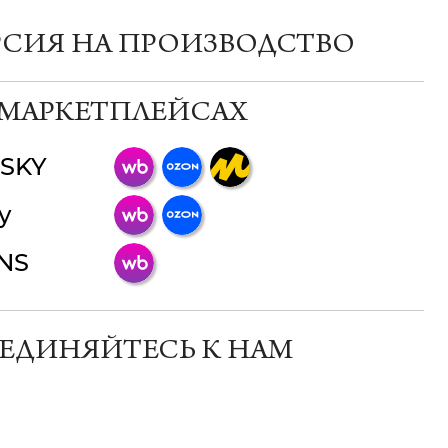
РСИЯ НА ПРОИЗВОДСТВО
 МАРКЕТПЛЕЙСАХ
SKY
ChatApp
y
online
INS
Мессенджеры
Свяжитесь с нами через любой удобный
мессенджер!
ЕДИНЯЙТЕСЬ К НАМ
Телеграм
Макс
ВКонтакте