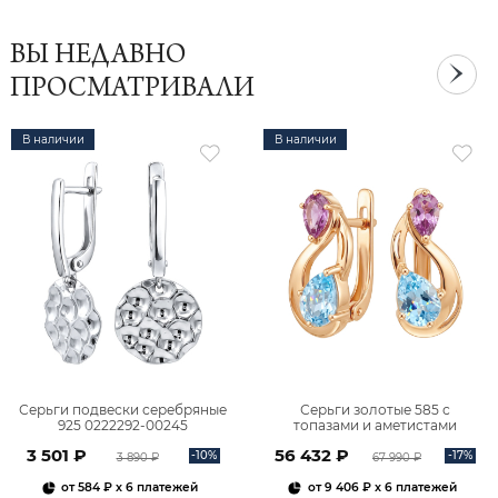
ВЫ НЕДАВНО
ПРОСМАТРИВАЛИ
В наличии
В наличии
Серьги подвески серебряные
Серьги золотые 585 с
925 0222292-00245
топазами и аметистами
2101828М00900
3 501 ₽
56 432 ₽
-10%
-17%
3 890 ₽
67 990 ₽
от
584 ₽
x 6 платежей
от
9 406 ₽
x 6 платежей