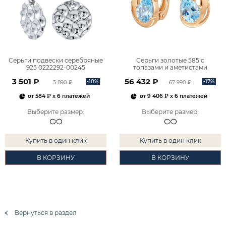
Серьги подвески серебряные
Серьги золотые 585 с
925 0222292-00245
топазами и аметистами
2101828М00900
3 501 ₽
56 432 ₽
-10%
-17%
3 890 ₽
67 990 ₽
от
584 ₽
x 6 платежей
от
9 406 ₽
x 6 платежей
Выберите размер
:
Выберите размер
:
Купить в один клик
Купить в один клик
В КОРЗИНУ
В КОРЗИНУ
Вернуться в раздел