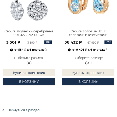
Серьги подвески серебряные
Серьги золотые 585 с
925 0222292-00245
топазами и аметистами
2101828М00900
3 501 ₽
56 432 ₽
-10%
-17%
3 890 ₽
67 990 ₽
от
584 ₽
x 6 платежей
от
9 406 ₽
x 6 платежей
Выберите размер
:
Выберите размер
:
Купить в один клик
Купить в один клик
В КОРЗИНУ
В КОРЗИНУ
Вернуться в раздел