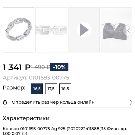
1 341 ₽
1 490 ₽
-10%
Артикул: 0101693-00775
Размер:
16,5
17,5
18,5
Определить размер кольца онлайн
Характеристики:
Кольцо 0101693-00775 Ag 925 (2020222411888(35 Фиан. кр.
1,00 0,07 г.))