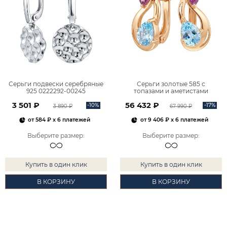
Серьги подвески серебряные
Серьги золотые 585 с
925 0222292-00245
топазами и аметистами
2101828М00900
3 501 ₽
56 432 ₽
-10%
-17%
3 890 ₽
67 990 ₽
от
584 ₽
x 6 платежей
от
9 406 ₽
x 6 платежей
Выберите размер
:
Выберите размер
:
Купить в один клик
Купить в один клик
В КОРЗИНУ
В КОРЗИНУ