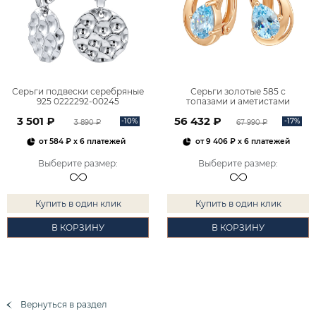
Серьги подвески серебряные
Серьги золотые 585 с
925 0222292-00245
топазами и аметистами
2101828М00900
3 501 ₽
56 432 ₽
-10%
-17%
3 890 ₽
67 990 ₽
от
584 ₽
x 6 платежей
от
9 406 ₽
x 6 платежей
Выберите размер
:
Выберите размер
:
Купить в один клик
Купить в один клик
В КОРЗИНУ
В КОРЗИНУ
Вернуться в раздел