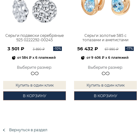
Серьги подвески серебряные
Серьги золотые 585 с
925 0222292-00245
топазами и аметистами
2101828М00900
3 501 ₽
56 432 ₽
-10%
-17%
3 890 ₽
67 990 ₽
от
584 ₽
x 6 платежей
от
9 406 ₽
x 6 платежей
Выберите размер
:
Выберите размер
:
Купить в один клик
Купить в один клик
В КОРЗИНУ
В КОРЗИНУ
Вернуться в раздел