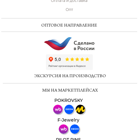
Оплата и доставка
Опт
ОПТОВОЕ НАПРАВЛЕНИЕ
ChatApp
online
ЭКСКУРСИЯ НА ПРОИЗВОДСТВО
Мессенджеры
МЫ НА МАРКЕТПЛЕЙСАХ
Свяжитесь с нами через любой удобный
мессенджер!
POKROVSKY
Телеграм
Макс
F-Jewelry
ВКонтакте
PILOT PINS