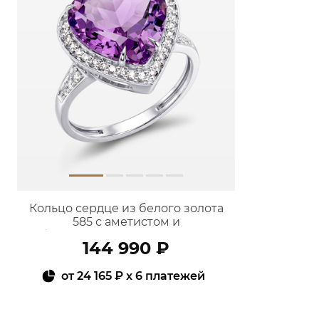
Кольцо сердце из белого золота
585 с аметистом и
бриллиантами 9101203-00172
144 990 ₽
от
24 165 ₽
x 6 платежей
В КОРЗИНУ