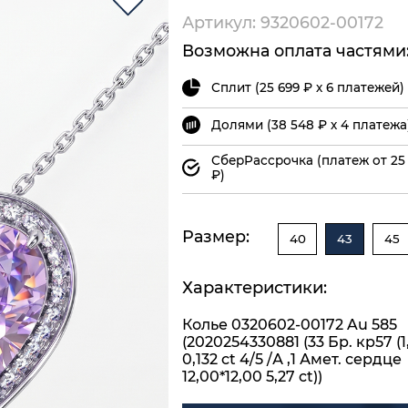
Артикул: 9320602-00172
Возможна оплата частями
Сплит (25 699 ₽ х 6 платежей)
Долями (38 548 ₽ х 4 платежа
СберРассрочка (платеж от 25
₽)
Размер:
40
43
45
Характеристики:
Колье 0320602-00172 Au 585
(2020254330881 (33 Бр. кр57 (1
0,132 ct 4/5 /А ,1 Амет. сердце
12,00*12,00 5,27 ct))