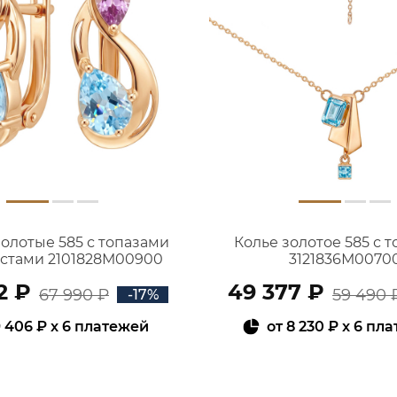
золотые 585 с топазами
Колье золотое 585 с 
истами 2101828М00900
3121836М0070
2 ₽
49 377 ₽
67 990 ₽
59 490 
-17%
 406 ₽
x 6 платежей
от
8 230 ₽
x 6 пл
В КОРЗИНУ
В КОРЗИНУ