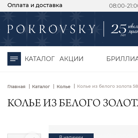
Оплата и доставка
08:00-21:
-30%
от 15 дней с
момента оплаты
КАТАЛОГ
АКЦИИ
БРИЛЛИ
|
|
|
Колье из белого золота 5
Главная
Каталог
Колье
КОЛЬЕ ИЗ БЕЛОГО ЗОЛОТА
В наличии