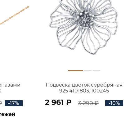
топазами
Подвеска цветок серебряная
0
925 4101803Л00245
2 961 ₽
₽
3 290 ₽
-17%
-10%
атежей
В КОРЗИНУ