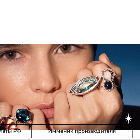
латы РФ
Имменик производителя