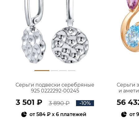
Серьги подвески серебряные
Серьги 
925 0222292-00245
и амет
3 501 ₽
56 43
3 890 ₽
-10%
от
584 ₽
x 6 платежей
от
9
В КОРЗИНУ