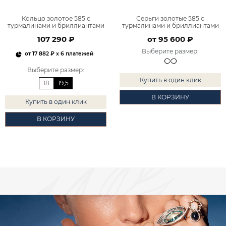
Кольцо золотое 585 с
Серьги золотые 585 с
турмалинами и бриллиантами
турмалинами и бриллиантами
9100834-02760
9200834-02760
107 290 ₽
от 95 600 ₽
Выберите размер
:
от
17 882 ₽
x 6 платежей
Выберите размер
:
Купить в один клик
18
19,5
В КОРЗИНУ
Купить в один клик
В КОРЗИНУ