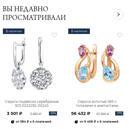
ВЫ НЕДАВНО
ПРОСМАТРИВАЛИ
В наличии
В наличии
Серьги подвески серебряные
Серьги золотые 585 с
925 0222292-00245
топазами и аметистами
2101828М00900
3 501 ₽
56 432 ₽
-10%
-17%
3 890 ₽
67 990 ₽
от
584 ₽
x 6 платежей
от
9 406 ₽
x 6 платежей