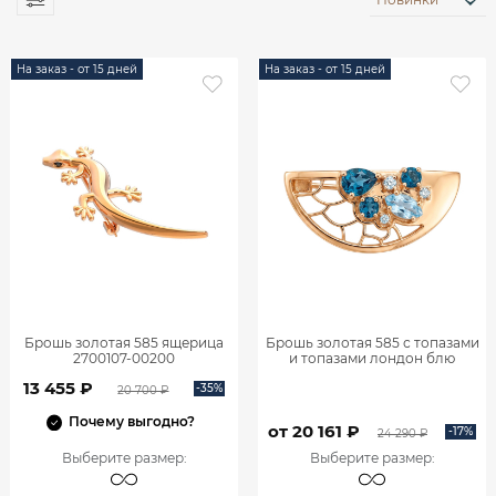
На заказ - от 15 дней
На заказ - от 15 дней
Брошь золотая 585 ящерица
Брошь золотая 585 с топазами
2700107-00200
и топазами лондон блю
2701823М01550
13 455 ₽
-35%
20 700 ₽
Почему выгодно?
от 20 161 ₽
-17%
24 290 ₽
Выберите размер
:
Выберите размер
: