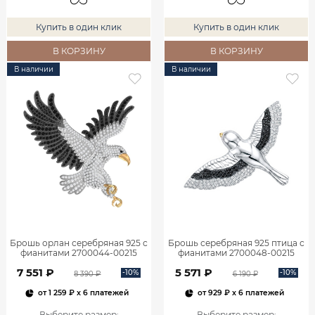
Купить в один клик
Купить в один клик
В КОРЗИНУ
В КОРЗИНУ
В наличии
В наличии
Брошь орлан серебряная 925 с
Брошь серебряная 925 птица с
фианитами 2700044-00215
фианитами 2700048-00215
7 551 ₽
5 571 ₽
-10%
-10%
8 390 ₽
6 190 ₽
от
1 259 ₽
x 6 платежей
от
929 ₽
x 6 платежей
Выберите размер
:
Выберите размер
: