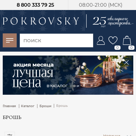
8 800 333 79 25
08:00-21:00 (МСК)
-30%
от 15 дней с
момента оплаты
0
0
|
|
|
Брошь
Главная
Каталог
Броши
БРОШЬ
Новинки