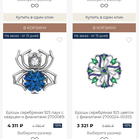
Купить в один клик
Купить в один клик
В КОРЗИНУ
В КОРЗИНУ
На заказ - от 15 дней
На заказ - от 15 дней
Брошь серебряная 925 паук с
Брошь серебряная 925 цветок
кварцем и фианитами 2700089-
с фианитами 2700024-00355
04295
4 311 ₽
3 321 ₽
-10%
-10%
4 790 ₽
3 690 ₽
Выберите размер
:
Выберите размер
: