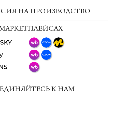
РСИЯ НА ПРОИЗВОДСТВО
 МАРКЕТПЛЕЙСАХ
SKY
ChatApp
y
online
INS
Мессенджеры
Свяжитесь с нами через любой удобный
мессенджер!
ЕДИНЯЙТЕСЬ К НАМ
Телеграм
Макс
ВКонтакте