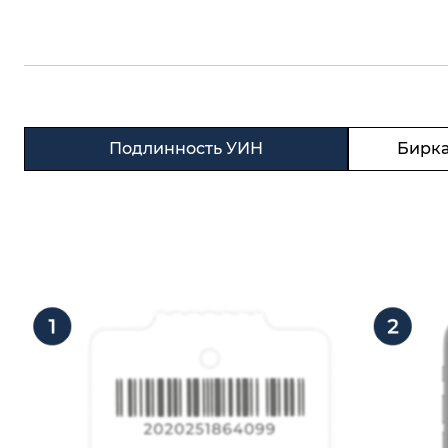
Подлинность УИН
Бирка