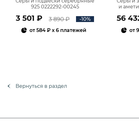
Серьги подвески серебряные
Серьги 
925 0222292-00245
и амет
3 501 ₽
56 43
3 890 ₽
-10%
от
584 ₽
x 6 платежей
от
9
В КОРЗИНУ
Вернуться в раздел