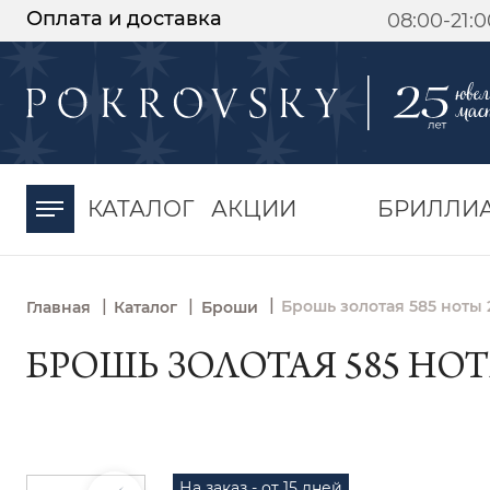
Оплата и доставка
08:00-21:
-30%
от 15 дней с
момента оплаты
КАТАЛОГ
АКЦИИ
БРИЛЛИ
|
|
|
Брошь золотая 585 ноты 
Главная
Каталог
Броши
БРОШЬ ЗОЛОТАЯ 585 НОТЫ
На заказ - от 15 дней