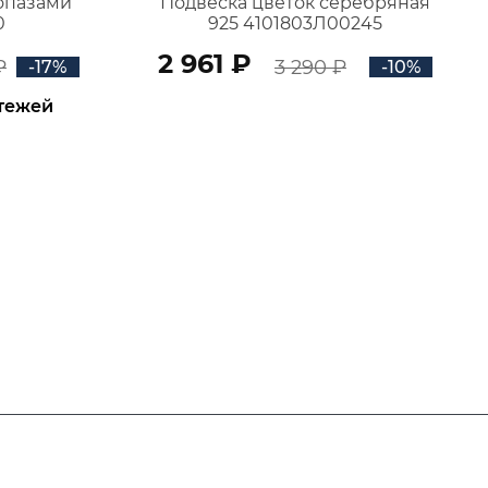
топазами
Подвеска цветок серебряная
0
925 4101803Л00245
2 961 ₽
₽
3 290 ₽
-17%
-10%
атежей
В КОРЗИНУ