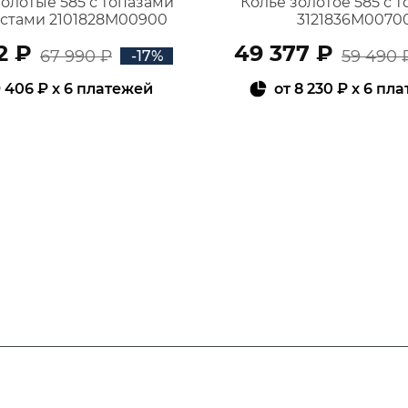
золотые 585 с топазами
Колье золотое 585 с 
истами 2101828М00900
3121836М0070
2 ₽
49 377 ₽
67 990 ₽
59 490 
-17%
 406 ₽
x 6 платежей
от
8 230 ₽
x 6 пл
В КОРЗИНУ
В КОРЗИНУ