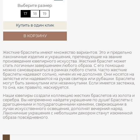
Выберите размер
:
17
18
19
Купить в один клик
В КОРЗИНУ
Жесткие браслеты имеют множество вариантов. Это и предельно
лаконичные изделия и украшения, претендующие на звание
произведения ювелирного искусства. Жесткий браслет может
стать логичным завершением любого образа. С его помощью
можно самовыражаться в рамках любого стиля. Часто жесткие
браслеты надевают сольно, ничем их не дополняя. Они носятся на
запястье или надеваются на рукав свитера или рубашки. Браслеты
могут быть замкнутыми или незамкнутыми. Если имеется застежка,
то она, как правило, маскируется.
Наши ювелиры создали коллекцию жестких браслетов из золота и
серебра. Вы непременно найдете украшение по душе! Браслеты с
драгоценными и полудрагоценными камнями, сверкающими в
лучах искусственного освещения, дополнят вечерний наряд.
Лаконичные украшения с небольшим декором станут изюминкой
образа повседневного.