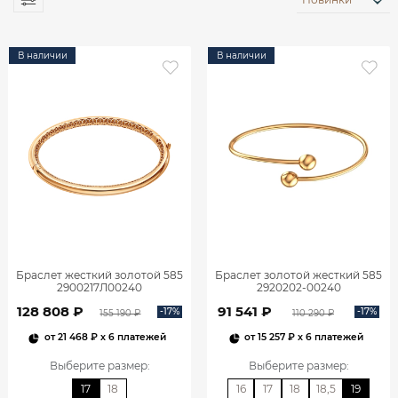
В наличии
В наличии
Браслет жесткий золотой 585
Браслет золотой жесткий 585
2900217Л00240
2920202-00240
128 808 ₽
91 541 ₽
-17%
-17%
155 190 ₽
110 290 ₽
от
21 468 ₽
x 6 платежей
от
15 257 ₽
x 6 платежей
Выберите размер
:
Выберите размер
:
17
18
16
17
18
18,5
19