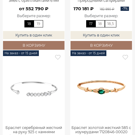
змея с бриллиантами 6 мм
природными сапфирами
9701382-00000
7120846-00010
от 552 790 ₽
170 181 ₽
-7%
182 990 ₽
Выберите размер
:
Выберите размер
:
18
19
17
18
18,5
Купить в один клик
Купить в один клик
В КОРЗИНУ
В КОРЗИНУ
На заказ - от 15 дней
На заказ - от 15 дней
Браслет серебряный жесткий
Браслет золотой жесткий 585 с
на руку 925 с камнями
изумрудами 7120846-00020