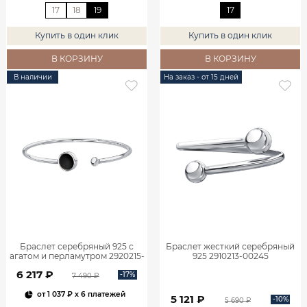
17
18
19
17
Купить в один клик
Купить в один клик
В КОРЗИНУ
В КОРЗИНУ
В наличии
На заказ - от 15 дней
Браслет серебряный 925 с
Браслет жесткий серебряный
агатом и перламутром 2920215-
925 2910213-00245
05775
6 217 ₽
-17%
7 490 ₽
от
1 037 ₽
x 6 платежей
5 121 ₽
-10%
5 690 ₽