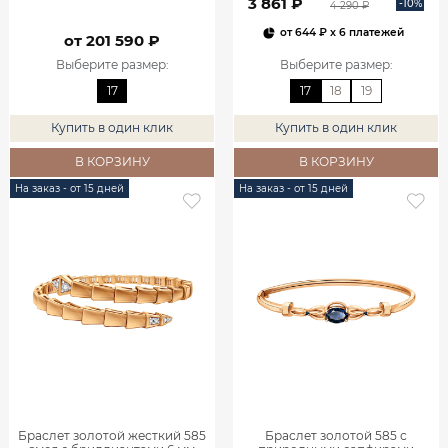
3 861 ₽
-10%
4 290 ₽
от
644 ₽
x 6 платежей
от 201 590 ₽
Выберите размер
:
Выберите размер
:
17
17
18
19
Купить в один клик
Купить в один клик
В КОРЗИНУ
В КОРЗИНУ
На заказ - от 15 дней
На заказ - от 15 дней
Браслет золотой жесткий 585
Браслет золотой 585 с