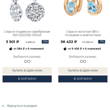
Серьги подвески серебряные
Серьги золотые 585 с
925 0222292-00245
топазами и аметистами
2101828М00900
3 501 ₽
56 432 ₽
-10%
-17%
3 890 ₽
67 990 ₽
от
584 ₽
x 6 платежей
от
9 406 ₽
x 6 платежей
Выберите размер
:
Выберите размер
:
Купить в один клик
Купить в один клик
В КОРЗИНУ
В КОРЗИНУ
Вернуться в раздел