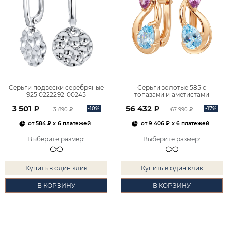
Серьги подвески серебряные
Серьги золотые 585 с
925 0222292-00245
топазами и аметистами
2101828М00900
3 501 ₽
56 432 ₽
-10%
-17%
3 890 ₽
67 990 ₽
от
584 ₽
x 6 платежей
от
9 406 ₽
x 6 платежей
Выберите размер
:
Выберите размер
:
Купить в один клик
Купить в один клик
В КОРЗИНУ
В КОРЗИНУ