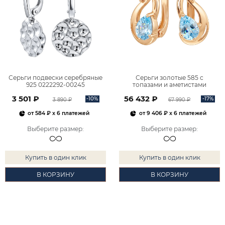
Серьги подвески серебряные
Серьги золотые 585 с
925 0222292-00245
топазами и аметистами
2101828М00900
3 501 ₽
56 432 ₽
-10%
-17%
3 890 ₽
67 990 ₽
от
584 ₽
x 6 платежей
от
9 406 ₽
x 6 платежей
Выберите размер
:
Выберите размер
:
Купить в один клик
Купить в один клик
В КОРЗИНУ
В КОРЗИНУ