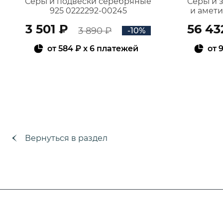
Серьги подвески серебряные
Серьги 
925 0222292-00245
и амет
3 501 ₽
56 43
3 890 ₽
-10%
от
584 ₽
x 6 платежей
от
9
В КОРЗИНУ
Вернуться в раздел