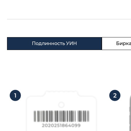
Подлинность УИН
Бирка