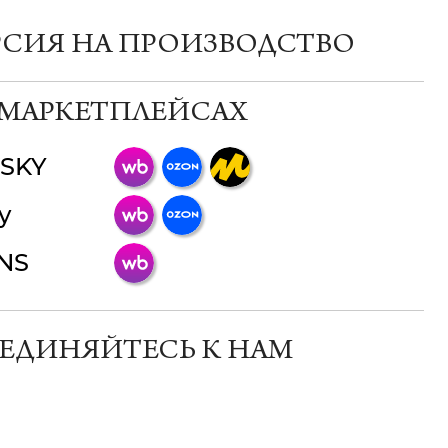
РСИЯ НА ПРОИЗВОДСТВО
 МАРКЕТПЛЕЙСАХ
SKY
ChatApp
y
online
INS
Мессенджеры
Свяжитесь с нами через любой удобный
мессенджер!
ЕДИНЯЙТЕСЬ К НАМ
Телеграм
Макс
ВКонтакте