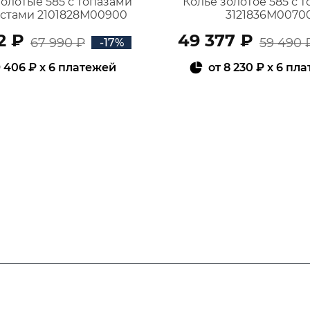
золотые 585 с топазами
Колье золотое 585 с 
истами 2101828М00900
3121836М0070
2 ₽
49 377 ₽
67 990 ₽
59 490 
-17%
 406 ₽
x 6 платежей
от
8 230 ₽
x 6 пл
В КОРЗИНУ
В КОРЗИНУ