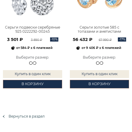
Серьги подвески серебряные
Серьги золотые 585 с
925 0222292-00245
топазами и аметистами
2101828М00900
3 501 ₽
56 432 ₽
-10%
-17%
3 890 ₽
67 990 ₽
от
584 ₽
x 6 платежей
от
9 406 ₽
x 6 платежей
Выберите размер
:
Выберите размер
:
Купить в один клик
Купить в один клик
В КОРЗИНУ
В КОРЗИНУ
Вернуться в раздел