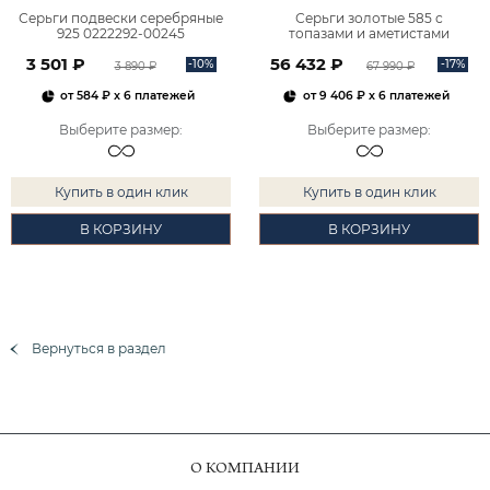
Серьги подвески серебряные
Серьги золотые 585 с
925 0222292-00245
топазами и аметистами
2101828М00900
3 501 ₽
56 432 ₽
-10%
-17%
3 890 ₽
67 990 ₽
от
584 ₽
x 6 платежей
от
9 406 ₽
x 6 платежей
Выберите размер
:
Выберите размер
:
Купить в один клик
Купить в один клик
В КОРЗИНУ
В КОРЗИНУ
Вернуться в раздел
О КОМПАНИИ