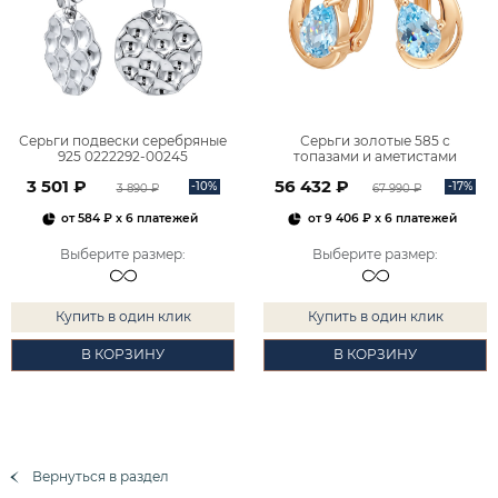
Серьги подвески серебряные
Серьги золотые 585 с
925 0222292-00245
топазами и аметистами
2101828М00900
3 501 ₽
56 432 ₽
-10%
-17%
3 890 ₽
67 990 ₽
от
584 ₽
x 6 платежей
от
9 406 ₽
x 6 платежей
Выберите размер
:
Выберите размер
:
Купить в один клик
Купить в один клик
В КОРЗИНУ
В КОРЗИНУ
Вернуться в раздел