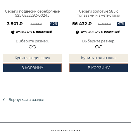
Серьги подвески серебряные
Серьги золотые 585 с
925 0222292-00245
топазами и аметистами
2101828М00900
3 501 ₽
56 432 ₽
-10%
-17%
3 890 ₽
67 990 ₽
от
584 ₽
x 6 платежей
от
9 406 ₽
x 6 платежей
Выберите размер
:
Выберите размер
:
Купить в один клик
Купить в один клик
В КОРЗИНУ
В КОРЗИНУ
Вернуться в раздел