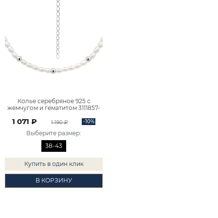
Колье серебряное 925 с
жемчугом и гематитом 3111857-
05995
1 071 ₽
-10%
1 190 ₽
Выберите размер
:
38-43
Купить в один клик
В КОРЗИНУ