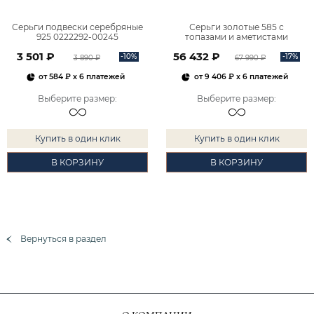
Серьги подвески серебряные
Серьги золотые 585 с
925 0222292-00245
топазами и аметистами
2101828М00900
3 501 ₽
56 432 ₽
-10%
-17%
3 890 ₽
67 990 ₽
от
584 ₽
x 6 платежей
от
9 406 ₽
x 6 платежей
Выберите размер
:
Выберите размер
:
Купить в один клик
Купить в один клик
В КОРЗИНУ
В КОРЗИНУ
Вернуться в раздел