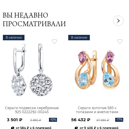
ВЫ НЕДАВНО
ПРОСМАТРИВАЛИ
В наличии
В наличии
Серьги подвески серебряные
Серьги золотые 585 с
925 0222292-00245
топазами и аметистами
2101828М00900
3 501 ₽
56 432 ₽
-10%
-17%
3 890 ₽
67 990 ₽
от
584 ₽
x 6 платежей
от
9 406 ₽
x 6 платежей