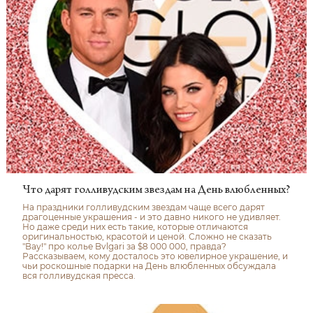
Что дарят голливудским звездам на День влюбленных?
На праздники голливудским звездам чаще всего дарят
драгоценные украшения - и это давно никого не удивляет.
Но даже среди них есть такие, которые отличаются
оригинальностью, красотой и ценой. Сложно не сказать
"Вау!" про колье Bvlgari за $8 000 000, правда?
Рассказываем, кому досталось это ювелирное украшение, и
чьи роскошные подарки на День влюбленных обсуждала
вся голливудская пресса.