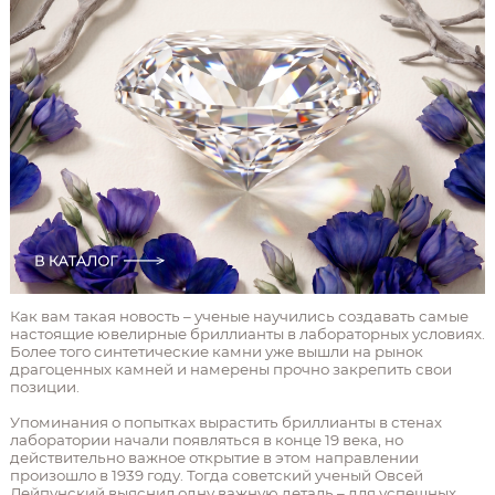
Как вам такая новость – ученые научились создавать самые
настоящие ювелирные бриллианты в лабораторных условиях.
Более того синтетические камни уже вышли на рынок
драгоценных камней и намерены прочно закрепить свои
позиции.
Упоминания о попытках вырастить бриллианты в стенах
лаборатории начали появляться в конце 19 века, но
действительно важное открытие в этом направлении
произошло в 1939 году. Тогда советский ученый Овсей
Лейпунский выяснил одну важную деталь – для успешных