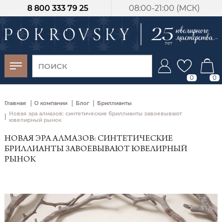
8 800 333 79 25
08:00-21:00 (МСК)
-30%
от 15 дней с
момента оплаты
0
0
|
|
|
Главная
О компании
Блог
Бриллианты
Новая эра алмазов: синтетические бриллианты завоевывают
|
ювелирный рынок
НОВАЯ ЭРА АЛМАЗОВ: СИНТЕТИЧЕСКИЕ
БРИЛЛИАНТЫ ЗАВОЕВЫВАЮТ ЮВЕЛИРНЫЙ
РЫНОК