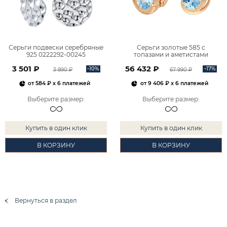
Серьги подвески серебряные
Серьги золотые 585 с
925 0222292-00245
топазами и аметистами
2101828М00900
3 501 ₽
56 432 ₽
-10%
-17%
3 890 ₽
67 990 ₽
от
584 ₽
x 6 платежей
от
9 406 ₽
x 6 платежей
Выберите размер
:
Выберите размер
:
Купить в один клик
Купить в один клик
В КОРЗИНУ
В КОРЗИНУ
Вернуться в раздел