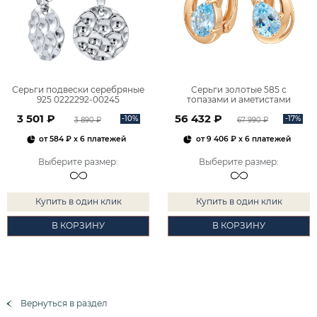
Серьги подвески серебряные
Серьги золотые 585 с
925 0222292-00245
топазами и аметистами
2101828М00900
3 501 ₽
56 432 ₽
-10%
-17%
3 890 ₽
67 990 ₽
от
584 ₽
x 6 платежей
от
9 406 ₽
x 6 платежей
Выберите размер
:
Выберите размер
:
Купить в один клик
Купить в один клик
В КОРЗИНУ
В КОРЗИНУ
Вернуться в раздел