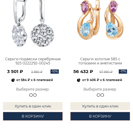
Серьги подвески серебряные
Серьги золотые 585 с
925 0222292-00245
топазами и аметистами
2101828М00900
3 501 ₽
56 432 ₽
-10%
-17%
3 890 ₽
67 990 ₽
от
584 ₽
x 6 платежей
от
9 406 ₽
x 6 платежей
Выберите размер
:
Выберите размер
:
Купить в один клик
Купить в один клик
В КОРЗИНУ
В КОРЗИНУ