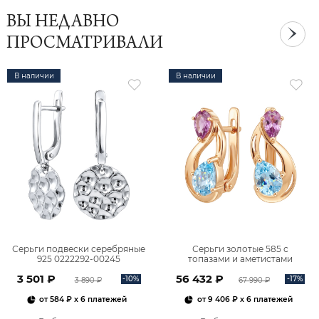
ВЫ НЕДАВНО
ПРОСМАТРИВАЛИ
В наличии
В наличии
Серьги подвески серебряные
Серьги золотые 585 с
925 0222292-00245
топазами и аметистами
2101828М00900
3 501 ₽
56 432 ₽
-10%
-17%
3 890 ₽
67 990 ₽
от
584 ₽
x 6 платежей
от
9 406 ₽
x 6 платежей