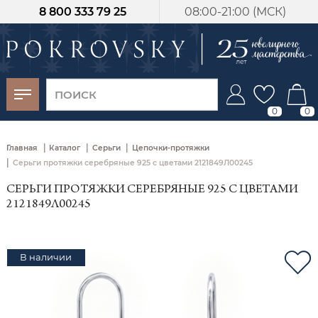
8 800 333 79 25
08:00-21:00 (МСК)
-30%
от 15 дней с
момента оплаты
0
0
|
|
|
Главная
Каталог
Серьги
Цепочки-протяжки
|
Серьги протяжки серебряные 925 с цветами 2121849Л00245
СЕРЬГИ ПРОТЯЖКИ СЕРЕБРЯНЫЕ 925 С ЦВЕТАМИ
2121849Л00245
В наличии