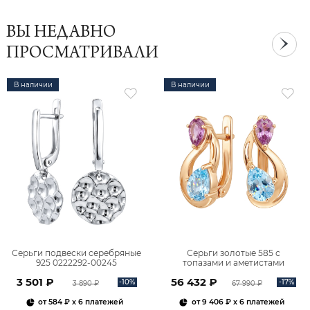
ВЫ НЕДАВНО
ПРОСМАТРИВАЛИ
В наличии
В наличии
Серьги подвески серебряные
Серьги золотые 585 с
925 0222292-00245
топазами и аметистами
2101828М00900
3 501 ₽
56 432 ₽
-10%
-17%
3 890 ₽
67 990 ₽
от
584 ₽
x 6 платежей
от
9 406 ₽
x 6 платежей