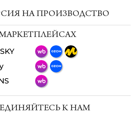
РСИЯ НА ПРОИЗВОДСТВО
 МАРКЕТПЛЕЙСАХ
SKY
ChatApp
y
online
INS
Мессенджеры
Свяжитесь с нами через любой удобный
мессенджер!
ЕДИНЯЙТЕСЬ К НАМ
Телеграм
Макс
ВКонтакте