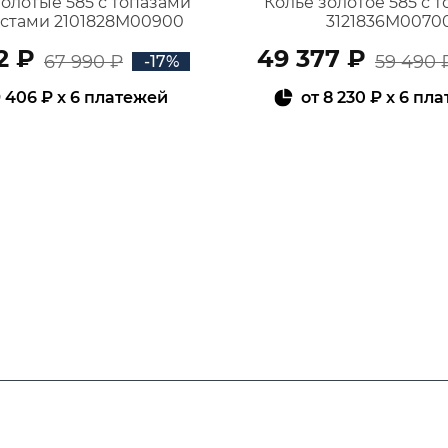
золотые 585 с топазами
Колье золотое 585 с 
истами 2101828М00900
3121836М0070
2 ₽
49 377 ₽
67 990 ₽
59 490 
-17%
 406 ₽
x 6 платежей
от
8 230 ₽
x 6 пл
В КОРЗИНУ
В КОРЗИНУ