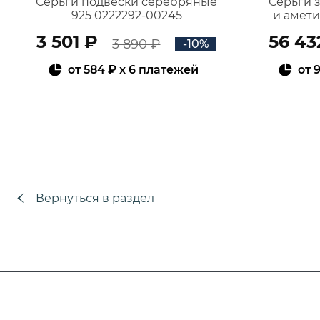
Серьги подвески серебряные
Серьги 
925 0222292-00245
и амет
3 501 ₽
56 43
3 890 ₽
-10%
от
584 ₽
x 6 платежей
от
9
В КОРЗИНУ
Вернуться в раздел