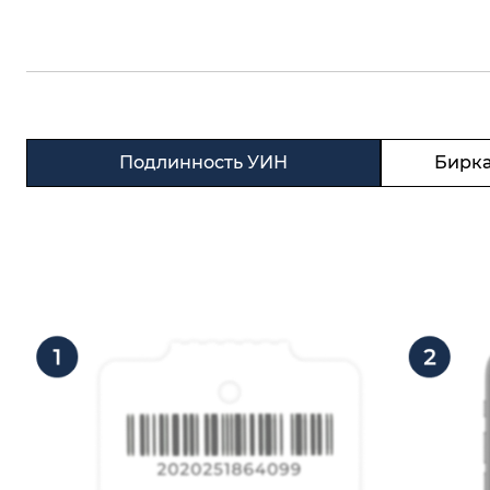
Подлинность УИН
Бирка