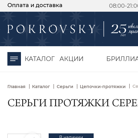
Оплата и доставка
08:00-21:
-30%
от 15 дней с
момента оплаты
КАТАЛОГ
АКЦИИ
БРИЛЛИ
|
|
|
|
Се
Главная
Каталог
Серьги
Цепочки-протяжки
СЕРЬГИ ПРОТЯЖКИ СЕРЕБ
В наличии