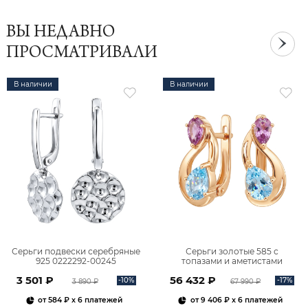
ВЫ НЕДАВНО
ПРОСМАТРИВАЛИ
В наличии
В наличии
Серьги подвески серебряные
Серьги золотые 585 с
925 0222292-00245
топазами и аметистами
2101828М00900
3 501 ₽
56 432 ₽
-10%
-17%
3 890 ₽
67 990 ₽
от
584 ₽
x 6 платежей
от
9 406 ₽
x 6 платежей