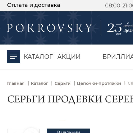
Оплата и доставка
08:00-21:
-30%
от 15 дней с
момента оплаты
КАТАЛОГ
АКЦИИ
БРИЛЛИ
|
|
|
|
Се
Главная
Каталог
Серьги
Цепочки-протяжки
СЕРЬГИ ПРОДЕВКИ СЕРЕБР
В наличии