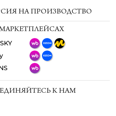
РСИЯ НА ПРОИЗВОДСТВО
 МАРКЕТПЛЕЙСАХ
SKY
ChatApp
y
online
INS
Мессенджеры
Свяжитесь с нами через любой удобный
мессенджер!
ЕДИНЯЙТЕСЬ К НАМ
Телеграм
Макс
ВКонтакте