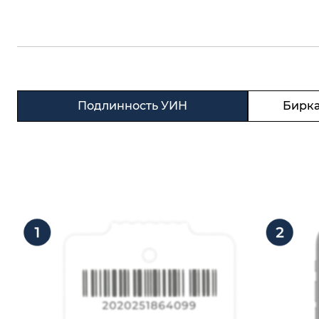
Подлинность УИН
Бирка