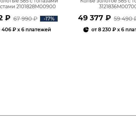
золотые 585 с топазами
Колье золотое 585 с 
истами 2101828М00900
3121836М0070
2 ₽
49 377 ₽
67 990 ₽
59 490 
-17%
 406 ₽
x 6 платежей
от
8 230 ₽
x 6 пл
В КОРЗИНУ
В КОРЗИНУ