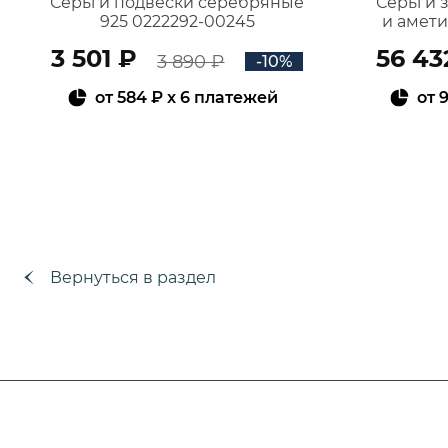
Серьги подвески серебряные
Серьги 
925 0222292-00245
и амет
3 501 ₽
56 43
3 890 ₽
-10%
от
584 ₽
x 6 платежей
от
9
В КОРЗИНУ
Вернуться в раздел