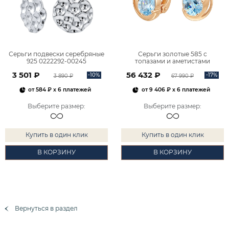
Серьги подвески серебряные
Серьги золотые 585 с
925 0222292-00245
топазами и аметистами
2101828М00900
3 501 ₽
56 432 ₽
-10%
-17%
3 890 ₽
67 990 ₽
от
584 ₽
x 6 платежей
от
9 406 ₽
x 6 платежей
Выберите размер
:
Выберите размер
:
Купить в один клик
Купить в один клик
В КОРЗИНУ
В КОРЗИНУ
Вернуться в раздел