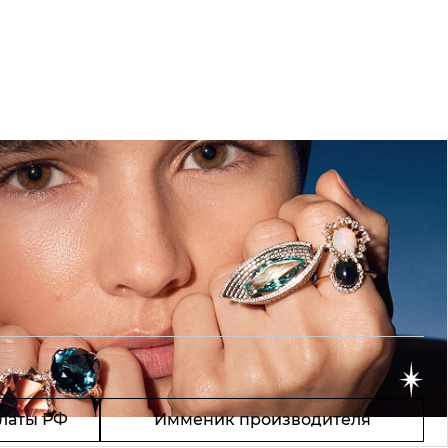
латы РФ
Имменик производителя