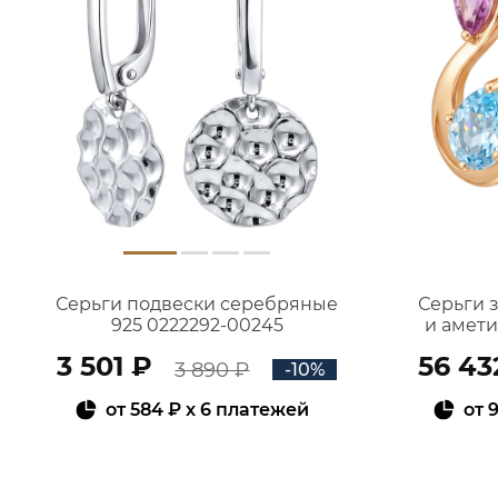
Серьги подвески серебряные
Серьги 
925 0222292-00245
и амет
3 501 ₽
56 43
3 890 ₽
-10%
от
584 ₽
x 6 платежей
от
9
В КОРЗИНУ