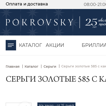
Оплата и доставка
08:00-21:
-30%
от 15 дней с
момента оплаты
КАТАЛОГ
АКЦИИ
БРИЛЛИ
|
|
|
Серьги золотые 585 с к
Главная
Каталог
Серьги
СЕРЬГИ ЗОЛОТЫЕ 585 С 
На заказ - от 15 дней