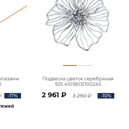
топазами
Подвеска цветок серебряная
0
925 4101803Л00245
2 961 ₽
₽
3 290 ₽
-17%
-10%
атежей
В КОРЗИНУ