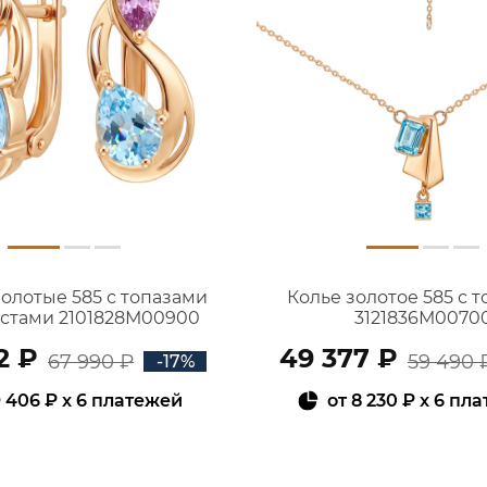
золотые 585 с топазами
Колье золотое 585 с 
истами 2101828М00900
3121836М0070
2 ₽
49 377 ₽
67 990 ₽
59 490 
-17%
 406 ₽
x 6 платежей
от
8 230 ₽
x 6 пл
В КОРЗИНУ
В КОРЗИНУ