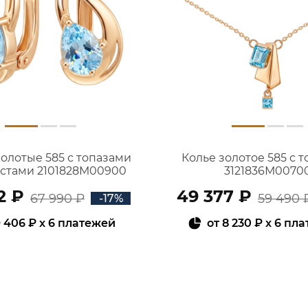
золотые 585 с топазами
Колье золотое 585 с 
истами 2101828М00900
3121836М0070
2 ₽
49 377 ₽
67 990 ₽
59 490 
-17%
 406 ₽
x 6 платежей
от
8 230 ₽
x 6 пл
В КОРЗИНУ
В КОРЗИНУ