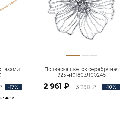
топазами
Подвеска цветок серебряная
0
925 4101803Л00245
2 961 ₽
₽
3 290 ₽
-17%
-10%
атежей
В КОРЗИНУ