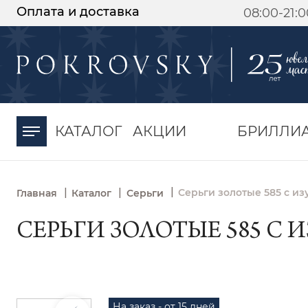
Оплата и доставка
08:00-21:
-30%
от 15 дней с
момента оплаты
КАТАЛОГ
АКЦИИ
БРИЛЛИ
|
|
|
Серьги золотые 585 с и
Главная
Каталог
Серьги
СЕРЬГИ ЗОЛОТЫЕ 585 С 
На заказ - от 15 дней