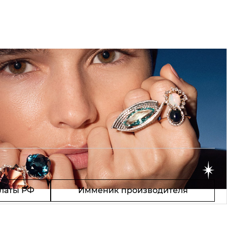
латы РФ
Имменик производителя