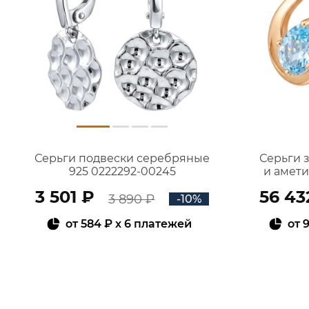
Серьги подвески серебряные
Серьги 
925 0222292-00245
и амет
3 501 ₽
56 43
3 890 ₽
-10%
от
584 ₽
x 6 платежей
от
9
В КОРЗИНУ