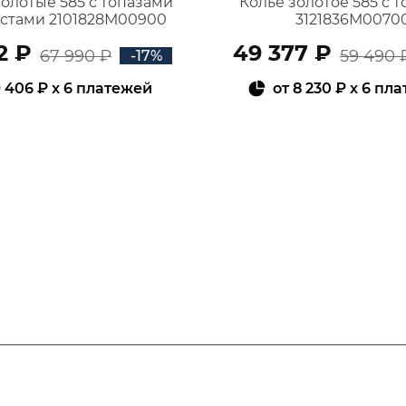
золотые 585 с топазами
Колье золотое 585 с 
истами 2101828М00900
3121836М0070
2 ₽
49 377 ₽
67 990 ₽
59 490 
-17%
 406 ₽
x 6 платежей
от
8 230 ₽
x 6 пл
В КОРЗИНУ
В КОРЗИНУ