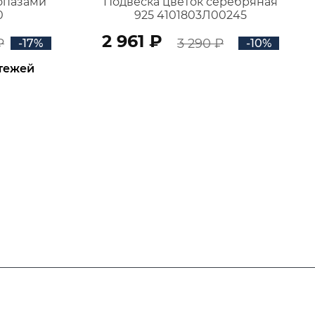
топазами
Подвеска цветок серебряная
0
925 4101803Л00245
2 961 ₽
₽
3 290 ₽
-17%
-10%
атежей
В КОРЗИНУ