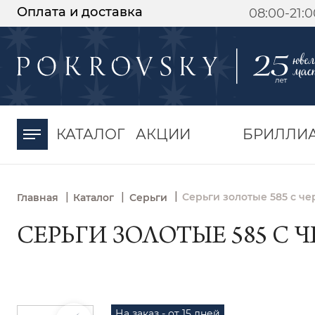
Оплата и доставка
08:00-21:
-30%
от 15 дней с
момента оплаты
КАТАЛОГ
АКЦИИ
БРИЛЛИ
|
|
|
Серьги золотые 585 с ч
Главная
Каталог
Серьги
СЕРЬГИ ЗОЛОТЫЕ 585 С 
На заказ - от 15 дней