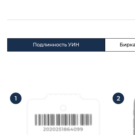
Подлинность УИН
Бирка