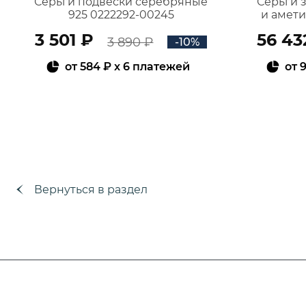
Серьги подвески серебряные
Серьги 
925 0222292-00245
и амет
3 501 ₽
56 43
3 890 ₽
-10%
от
584 ₽
x 6 платежей
от
9
В КОРЗИНУ
Вернуться в раздел