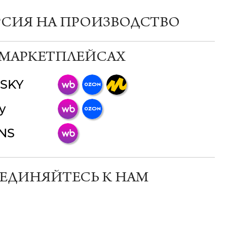
РСИЯ НА ПРОИЗВОДСТВО
 МАРКЕТПЛЕЙСАХ
SKY
ChatApp
y
online
INS
Мессенджеры
Свяжитесь с нами через любой удобный
мессенджер!
ЕДИНЯЙТЕСЬ К НАМ
Телеграм
Макс
ВКонтакте