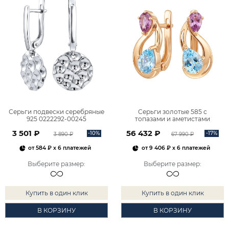
Серьги подвески серебряные
Серьги золотые 585 с
925 0222292-00245
топазами и аметистами
2101828М00900
3 501 ₽
56 432 ₽
-10%
-17%
3 890 ₽
67 990 ₽
от
584 ₽
x 6 платежей
от
9 406 ₽
x 6 платежей
Выберите размер
:
Выберите размер
:
Купить в один клик
Купить в один клик
В КОРЗИНУ
В КОРЗИНУ