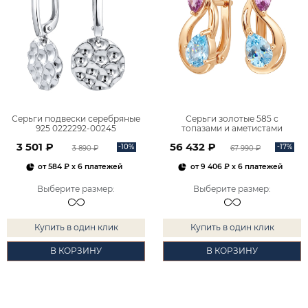
Серьги подвески серебряные
Серьги золотые 585 с
925 0222292-00245
топазами и аметистами
2101828М00900
3 501 ₽
56 432 ₽
-10%
-17%
3 890 ₽
67 990 ₽
от
584 ₽
x 6 платежей
от
9 406 ₽
x 6 платежей
Выберите размер
:
Выберите размер
:
Купить в один клик
Купить в один клик
В КОРЗИНУ
В КОРЗИНУ