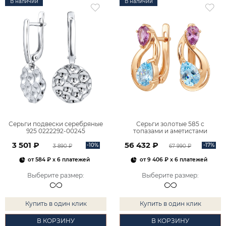
В наличии
В наличии
Серьги подвески серебряные
Серьги золотые 585 с
925 0222292-00245
топазами и аметистами
2101828М00900
3 501 ₽
56 432 ₽
-10%
-17%
3 890 ₽
67 990 ₽
от
584 ₽
x 6 платежей
от
9 406 ₽
x 6 платежей
Выберите размер
:
Выберите размер
:
Купить в один клик
Купить в один клик
В КОРЗИНУ
В КОРЗИНУ