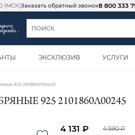
8 800 333 7
00 (МСК)
Заказать обратный звонок
АНТЫ
ЭКСКЛЮЗИВ
УСЛУГИ
яные 925 2101860Л00245
ЯНЫЕ 925 2101860Л00245
4 131 ₽
4 590 ₽