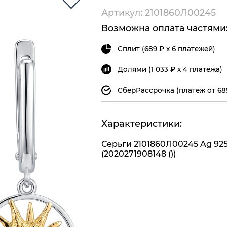
Артикул: 2101860Л00245
Возможна оплата частями
Сплит (689 ₽ х 6 платежей)
Долями (1 033 ₽ х 4 платежа)
СберРассрочка (платеж от 68
Характеристики:
Серьги 2101860Л00245 Ag 92
(2020271908148 ())