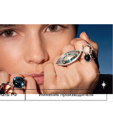
латы РФ
Имменик производителя