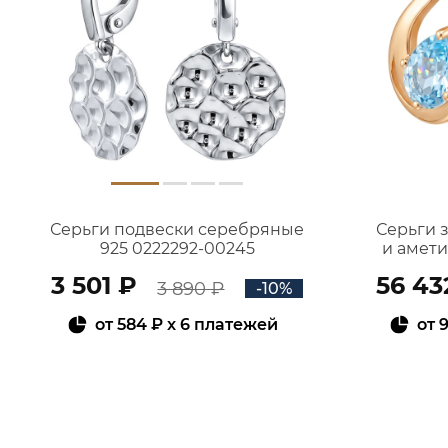
Серьги подвески серебряные
Серьги 
925 0222292-00245
и амет
3 501 ₽
56 43
3 890 ₽
-10%
от
584 ₽
x 6 платежей
от
9
В КОРЗИНУ