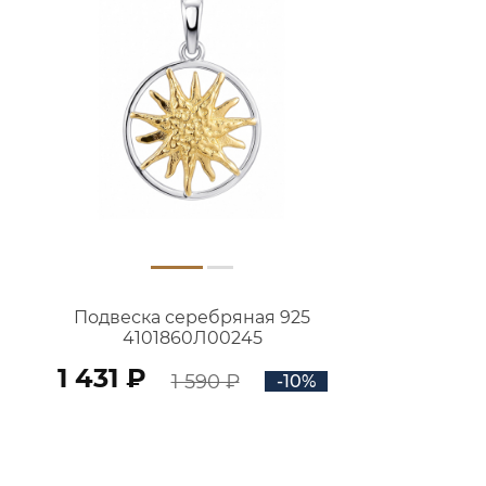
Подвеска серебряная 925
4101860Л00245
1 431 ₽
1 590 ₽
-10%
В КОРЗИНУ