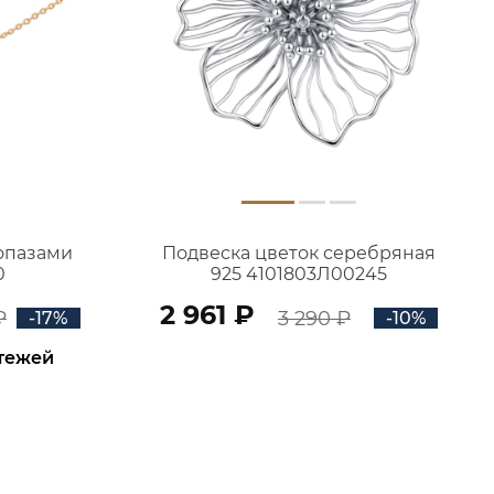
топазами
Подвеска цветок серебряная
0
925 4101803Л00245
2 961 ₽
₽
3 290 ₽
-17%
-10%
атежей
В КОРЗИНУ