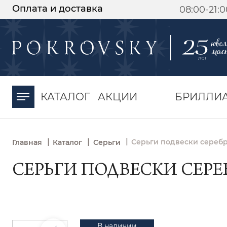
Оплата и доставка
08:00-21:
-30%
от 15 дней с
момента оплаты
КАТАЛОГ
АКЦИИ
БРИЛЛИ
|
|
|
Серьги подвески серебр
Главная
Каталог
Серьги
СЕРЬГИ ПОДВЕСКИ СЕРЕБР
В наличии