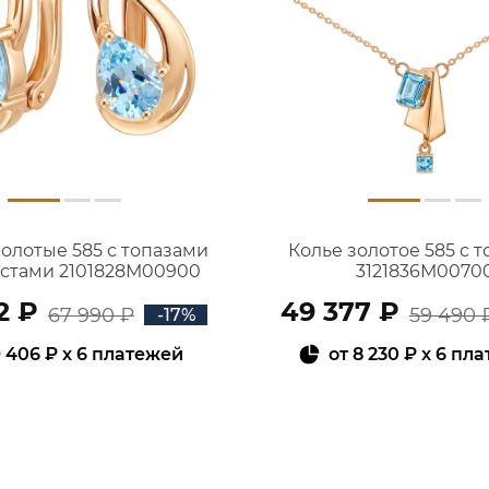
золотые 585 с топазами
Колье золотое 585 с 
истами 2101828М00900
3121836М0070
2 ₽
49 377 ₽
67 990 ₽
59 490 
-17%
 406 ₽
x 6 платежей
от
8 230 ₽
x 6 пл
В КОРЗИНУ
В КОРЗИНУ