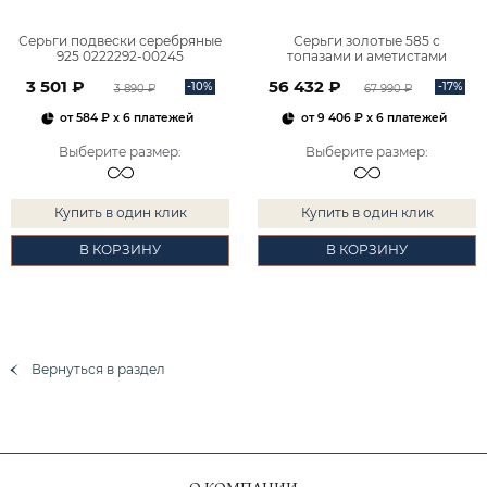
Серьги подвески серебряные
Серьги золотые 585 с
925 0222292-00245
топазами и аметистами
2101828М00900
3 501 ₽
56 432 ₽
-10%
-17%
3 890 ₽
67 990 ₽
от
584 ₽
x 6 платежей
от
9 406 ₽
x 6 платежей
Выберите размер
:
Выберите размер
:
Купить в один клик
Купить в один клик
В КОРЗИНУ
В КОРЗИНУ
Вернуться в раздел