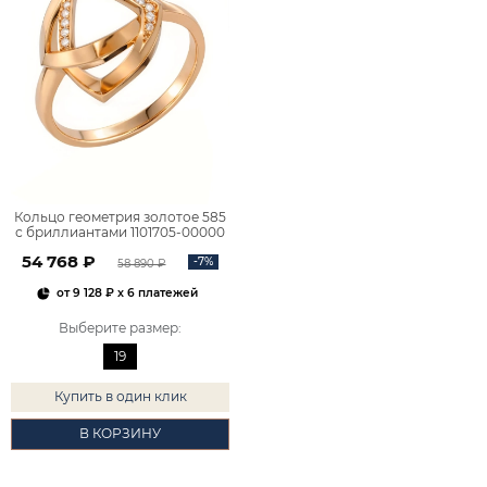
Кольцо геометрия золотое 585
с бриллиантами 1101705-00000
54 768 ₽
-7%
58 890 ₽
от
9 128 ₽
x 6 платежей
Выберите размер
:
19
Купить в один клик
В КОРЗИНУ