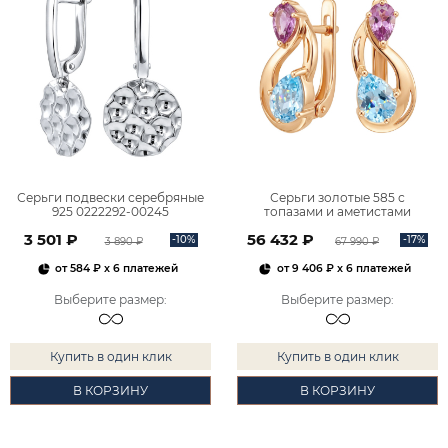
Серьги подвески серебряные
Серьги золотые 585 с
925 0222292-00245
топазами и аметистами
2101828М00900
3 501 ₽
56 432 ₽
-10%
-17%
3 890 ₽
67 990 ₽
от
584 ₽
x 6 платежей
от
9 406 ₽
x 6 платежей
Выберите размер
:
Выберите размер
:
Купить в один клик
Купить в один клик
В КОРЗИНУ
В КОРЗИНУ