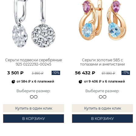
Серьги подвески серебряные
Серьги золотые 585 с
925 0222292-00245
топазами и аметистами
2101828М00900
3 501 ₽
56 432 ₽
-10%
-17%
3 890 ₽
67 990 ₽
от
584 ₽
x 6 платежей
от
9 406 ₽
x 6 платежей
Выберите размер
:
Выберите размер
:
Купить в один клик
Купить в один клик
В КОРЗИНУ
В КОРЗИНУ